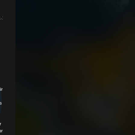
x
är
a
n
r
ar