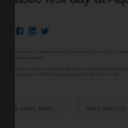
or
Modules has had a fantastic first day at the Aqua Nor expo in Tron
ots of interested visitors.
 are at the expo, please visit Ocean Modules to see the latest and gre
tions in aquaculture ROV technology at booth 168 in the A hall.
ACK TO NEWS PAGE
NEXT ARTICLE