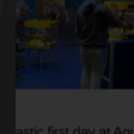
-08-24
ntastic first day at Aq