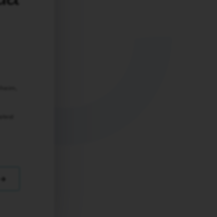
dheim,
atest