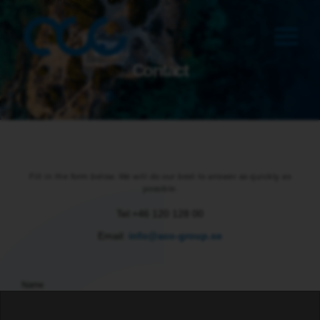
Contact
Fill in the form below. We will do our best to answer as quickly as
possible.
Tel:+46 120 128 00
Email:
info@acc-group.se
Name