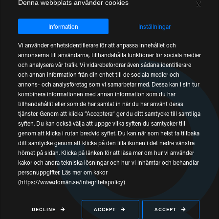
x
Denna webbplats använder cookies
Telephone number
Information
Inställningar
Email
Vi använder enhetsidentifierare för att anpassa innehållet och
annonserna till användarna, tillhandahålla funktioner för sociala medier
och analysera vår trafik. Vi vidarebefordrar även sådana identifierare
Company name
och annan information från din enhet till de sociala medier och
annons- och analysföretag som vi samarbetar med. Dessa kan i sin tur
kombinera informationen med annan information som du har
tillhandahållit eller som de har samlat in när du har använt deras
Message
tjänster. Genom att klicka ”Acceptera” ger du ditt samtycke till samtliga
syften. Du kan också välja att uppge vilka syften du samtycker till
genom att klicka i rutan bredvid syftet. Du kan när som helst ta tillbaka
ditt samtycke genom att klicka på den lilla ikonen i det nedre vänstra
hörnet på sidan. Klicka på länken för att läsa mer om hur vi använder
kakor och andra tekniska lösningar och hur vi inhämtar och behandlar
Type the following numbers below: (31357)
personuppgifter. Läs mer om kakor
(https://www.domän.se/integritetspolicy)
SEND
DECLINE
ACCEPT
ACCEPT